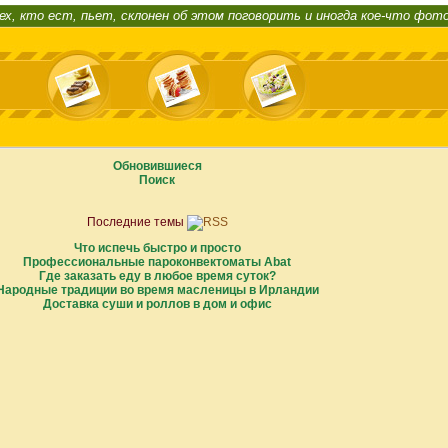
ех, кто ест, пьет, склонен об этом поговорить и иногда кое-что фот
Обновившиеся
Поиск
Последние темы
Что испечь быстро и просто
Профессиональные пароконвектоматы Abat
Где заказать еду в любое время суток?
Народные традиции во время масленицы в Ирландии
Доставка суши и роллов в дом и офис