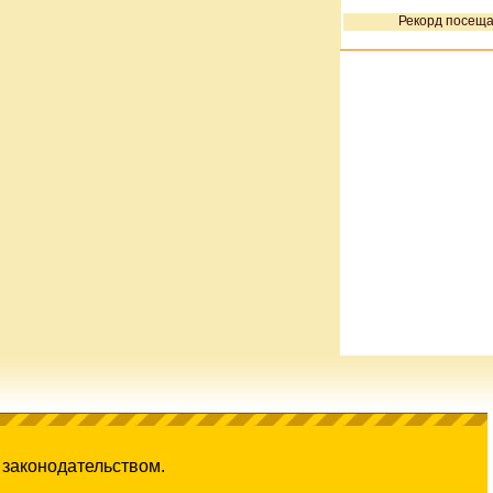
Рекорд посеща
 законодательством.