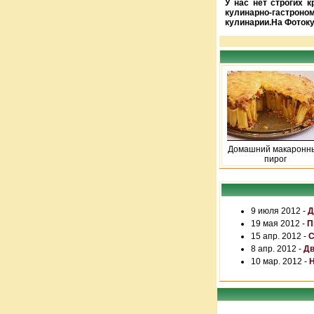
У нас нет строгих 
кулинарно-гастроно
кулинарии.На Фотоку
Домашний макаронн
пирог
9 июля 2012 -
Д
19 мая 2012 -
П
15 апр. 2012 -
С
8 апр. 2012 -
Дв
10 мар. 2012 -
Н