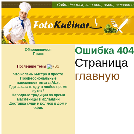
Сайт для тех, кто ест, пьет, склонен 
Ошибка 404
Обновившиеся
Поиск
Страница
Последние темы
главную
Что испечь быстро и просто
Профессиональные
пароконвектоматы Abat
Где заказать еду в любое время
суток?
Народные традиции во время
масленицы в Ирландии
Доставка суши и роллов в дом и
офис