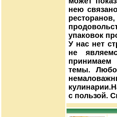
может показ
нею связано
ресторано
продоволь
упаковок пр
У нас нет с
не являем
принимаем 
темы. Любо
немаловажн
кулинарии.Н
с пользой. С