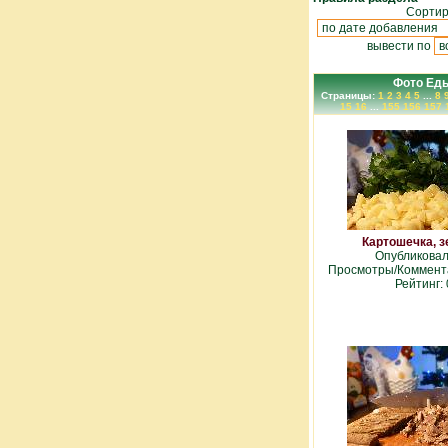
Сортир
вывести по
Фото Ед
Страницы:
1
2
3
4
5
...
8
15
16
...
155
156
157
Картошечка, з
Опубликова
Просмотры/Коммента
Рейтинг: 