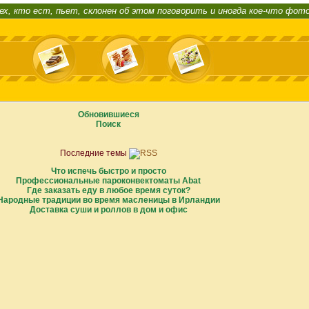
ех, кто ест, пьет, склонен об этом поговорить и иногда кое-что фот
Обновившиеся
Поиск
Последние темы
Что испечь быстро и просто
Профессиональные пароконвектоматы Abat
Где заказать еду в любое время суток?
Народные традиции во время масленицы в Ирландии
Доставка суши и роллов в дом и офис