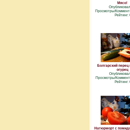
Мясо!
Опубликова
Просмотры/Коммента
Рейтинг: 
Болгарский перец
огурец
Опубликова
Просмотры/Коммента
Рейтинг: 
Натюрморт с помид