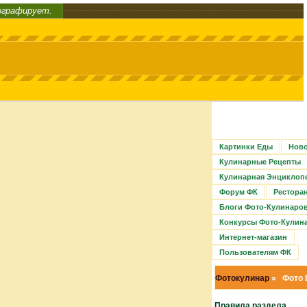
ографирует.
Картинки Еды
Ново
Кулинарные Рецепты
Кулинарная Энциклоп
Форум ФК
Рестора
Блоги Фото-Кулинаро
Конкурсы Фото-Кулин
Интернет-магазин
Пользователям ФК
Фотокулинар
» Фото 
Правила раздела