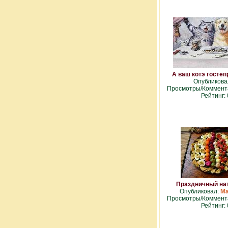
А ваш котэ госте
Опубликова
Просмотры/Коммента
Рейтинг: 
Праздничный на
Опубликовал:
Ma
Просмотры/Коммента
Рейтинг: 