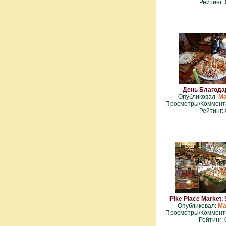
Рейтинг: 
День Благода
Опубликовал:
Ma
Просмотры/Коммента
Рейтинг: 
Pike Place Market, 
Опубликовал:
Ma
Просмотры/Коммента
Рейтинг: 