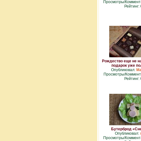
Просмотры/Коммента
Рейтинг: 
Рождество еще не н
подарок уже п
Опубликовал:
Ma
Просмотры/Коммента
Рейтинг: 
Бутерброд «Сн
Опубликовал:
Просмотры/Коммента