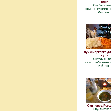
елки
Опубликова
Просмотры/Коммента
Рейтинг: 
Лук и морковка дл
супа
Опубликова
Просмотры/Коммента
Рейтинг: 
Суп перед Рож
Опубликова