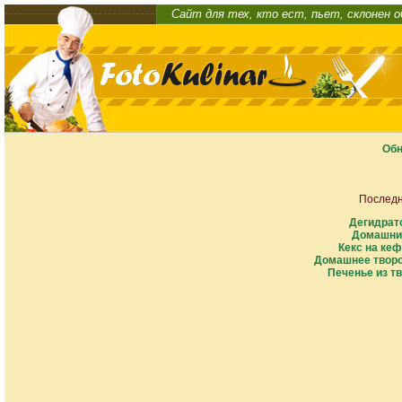
Сайт для тех, кто ест, пьет, склонен 
Обн
Последн
Дегидрат
Домашни
Кекс на кеф
Домашнее творо
Печенье из тв