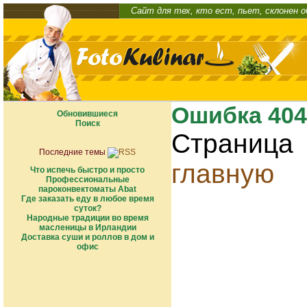
Сайт для тех, кто ест, пьет, склонен 
Ошибка 404
Обновившиеся
Поиск
Страница
Последние темы
главную
Что испечь быстро и просто
Профессиональные
пароконвектоматы Abat
Где заказать еду в любое время
суток?
Народные традиции во время
масленицы в Ирландии
Доставка суши и роллов в дом и
офис