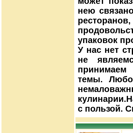
может показ
нею связано
ресторано
продоволь
упаковок пр
У нас нет с
не являем
принимаем 
темы. Любо
немаловажн
кулинарии.Н
с пользой. С