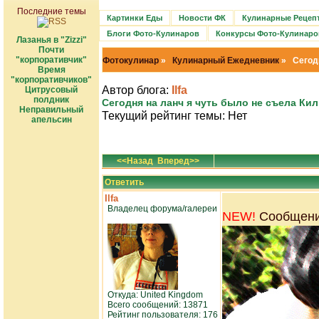
Последние темы
Картинки Еды
Новости ФК
Кулинарные Рецеп
Блоги Фото-Кулинаров
Конкурсы Фото-Кулинаро
Лазанья в "Zizzi"
Почти
"корпоративчик"
Фотокулинар
»
Кулинарный Ежедневник
» Сегодн
Время
"корпоративчиков"
Автор блога:
Ilfa
Цитрусовый
полдник
Сегодня на ланч я чуть было не съела Ки
Неправильный
Текущий рейтинг темы: Нет
апельсин
<<Назад
Вперед>>
Ответить
Ilfa
Владелец форума/галереи
NEW!
Сообщение
Откуда: United Kingdom
Всего сообщений: 13871
Рейтинг пользователя: 176