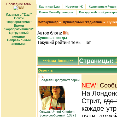
Последние темы
Картинки Еды
Новости ФК
Кулинарные Рецеп
Блоги Фото-Кулинаров
Конкурсы Фото-Кулинаро
Лазанья в "Zizzi"
Почти
"корпоративчик"
Фотокулинар
»
Кулинарный Ежедневник
» Сушен
Время
"корпоративчиков"
Автор блога:
Ilfa
Цитрусовый
полдник
Сушеные ягоды
Неправильный
Текущий рейтинг темы: Нет
апельсин
Страницы:
<<Назад
Вперед>>
Ответить
Ilfa
Владелец форума/галереи
NEW!
Сообщ
На Лондон
Стрит,
где
каждое утр
Откуда: United Kingdom
пути домой
Всего сообщений: 13871