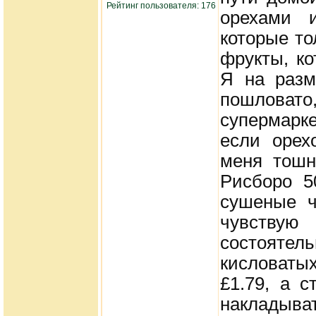
Рейтинг пользователя: 176
орехами и
которые то
фрукты, ко
Я на разм
пошловато
супермарке
если орех
меня тошн
Рисборо 5
сушеные ч
чувству
состоятель
кисловаты
£1.79, а с
накладыв