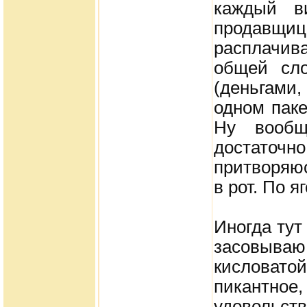
каждый в
продавщиц
расплачива
общей сло
(деньгами,
одном паке
Ну вообщ
достаточн
притворяюс
в рот. По я
Иногда тут
засовыва
кисловато
пикантн
удовольств