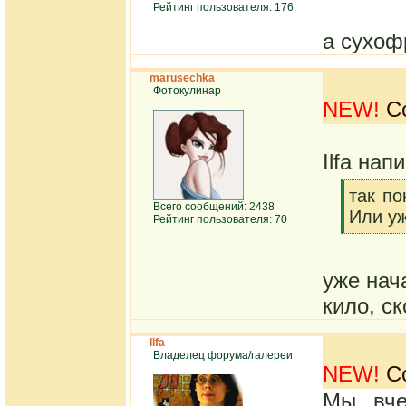
Рейтинг пользователя: 176
а сухоф
marusechka
Фотокулинар
NEW!
Со
Ilfa нап
[q]
так по
Всего сообщений: 2438
Или у
Рейтинг пользователя: 70
[/q]
уже нача
кило, с
Ilfa
Владелец форума/галереи
NEW!
Со
Мы вче