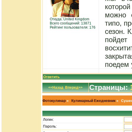
которой
можно 
Откуда: United Kingdom
типо, пр
Всего сообщений: 13871
Рейтинг пользователя: 176
сезон. 
пойдет
восхит
закрыта
поедем 
Ответить
Страницы:
<<Назад
Вперед>>
Фотокулинар
»
Кулинарный Ежедневник
» Сушен
Логин:
Пароль: