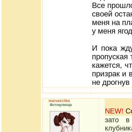
Все прошло
своей оста
меня на пл
у меня ягод
И пока жд
пропуская т
кажется, ч
призрак и 
не дрогнув 
marusechka
Фотокулинар
NEW!
Со
зато в
клубник