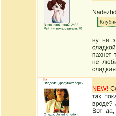
Nadezhd
[q]
Клубни
Всего сообщений: 2438
[/q]
Рейтинг пользователя: 70
ну не з
сладкой
пахнет 
не люби
сладкая
Ilfa
Владелец форума/галереи
NEW!
Со
так пок
вроде? 
Вот да,
Откуда: United Kingdom