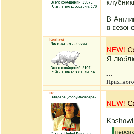
клубник
Всего сообщений: 13871
Рейтинг пользователя: 176
В Англи
в сезон
Kashawi
Долгожитель форума
NEW!
Со
Я люблю
Всего сообщений: 2197
Рейтинг пользователя: 54
---
Приятного
Ilfa
Владелец форума/галереи
NEW!
Со
Kashawi
[q]
персик
Откуда: United Kingdom