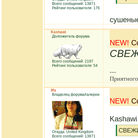
Всего сообщений: 13871
[/q]
Рейтинг пользователя: 176
сушеные
Kashawi
Долгожитель форума
NEW!
Со
СВЕ
Всего сообщений: 2197
Рейтинг пользователя: 54
---
Приятного
Ilfa
Владелец форума/галереи
NEW!
Со
Kashawi
[q]
СВЕЖ
Откуда: United Kingdom
Всего сообщений: 13871
[/q]