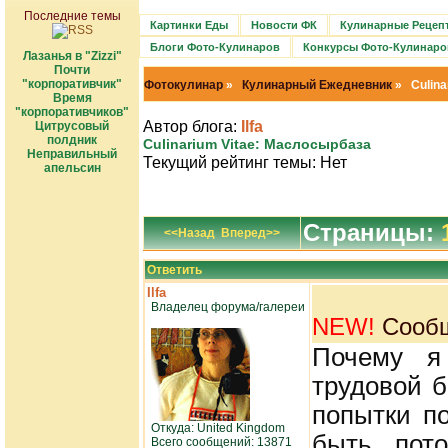
Последние темы
Картинки Еды
Новости ФК
Кулинарные Рецеп
Блоги Фото-Кулинаров
Конкурсы Фото-Кулинаро
Лазанья в "Zizzi"
Почти
"корпоративчик"
Фотокулинар
»
Кулинарный Ежедневник
» Сulina
Время
"корпоративчиков"
Автор блога:
Ilfa
Цитрусовый
полдник
Сulinarium Vitae: Маслосырбаза
Неправильный
Текущий рейтинг темы: Нет
апельсин
Страницы:
<<Назад
Вперед>>
Ответить
Ilfa
Владелец форума/галереи
NEW!
Сообщ
Почему я
трудовой 
попытки по
Откуда: United Kingdom
быть, пот
Всего сообщений: 13871