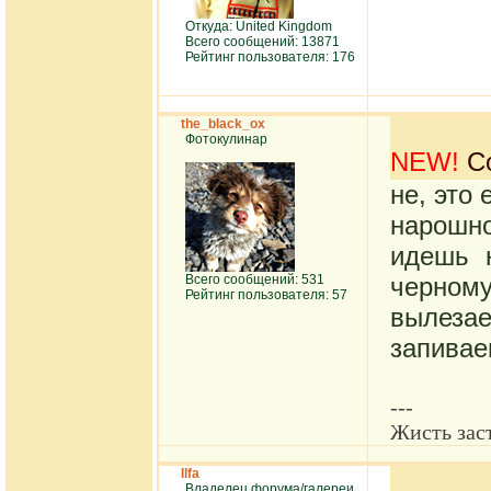
Откуда: United Kingdom
Всего сообщений: 13871
Рейтинг пользователя: 176
the_black_ox
Фотокулинар
NEW!
Со
не, это
нарошно
идешь н
Всего сообщений: 531
черному
Рейтинг пользователя: 57
вылеза
запива
---
Жисть заст
Ilfa
Владелец форума/галереи