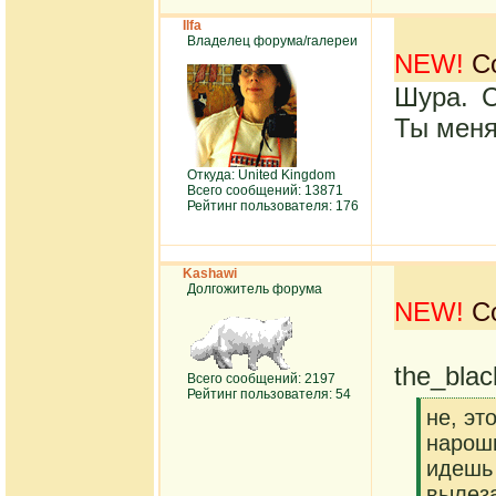
Ilfa
Владелец форума/галереи
NEW!
Со
Шура. С
Ты меня
Откуда: United Kingdom
Всего сообщений: 13871
Рейтинг пользователя: 176
Kashawi
Долгожитель форума
NEW!
Со
the_bla
Всего сообщений: 2197
Рейтинг пользователя: 54
[q]
не, эт
нарош
идешь 
вылеза