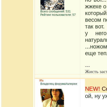
жжехе о
Всего сообщений: 531
которы
Рейтинг пользователя: 57
весом п
так вот.
у нег
натурал
...ножо
еще теп
---
Жисть заст
Ilfa
Владелец форума/галереи
NEW!
Со
ой, ну 