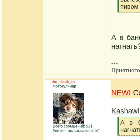
пивом
[/q]
А в бан
нагнать
---
Приятного
the_black_ox
Фотокулинар
NEW!
Со
Kashawi
[q]
А в б
Всего сообщений: 531
нагнат
Рейтинг пользователя: 57
[/q]