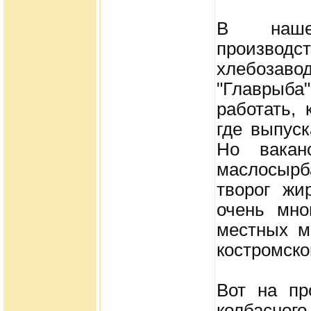
В наше
производс
хлебоза
"Главрыба
работать, 
где выпус
Но вакан
маслосырб
творог жи
очень мно
местных м
костромско
Вот на пр
колбасно