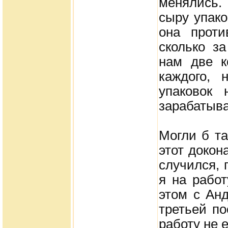
менялись.
сыру упако
она проти
сколько з
нам две к
каждого, 
упаковок 
зарабатыва
Могли б та
этот докон
случился, 
я на рабо
этом с Анд
третьей по
работу не 