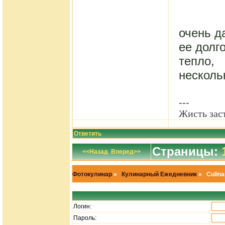
очень д
ее долг
тепло,
несколь
---
Жисть заст
Ответить
Страницы:
<<Назад
Вперед>>
Фотокулинар
»
Кулинарный Ежедневник
» Сulina
Логин:
Пароль: