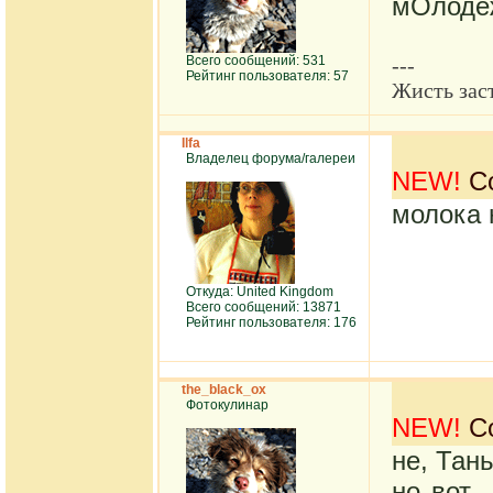
мОлодеж
Всего сообщений: 531
---
Рейтинг пользователя: 57
Жисть заст
Ilfa
Владелец форума/галереи
NEW!
Со
молока н
Откуда: United Kingdom
Всего сообщений: 13871
Рейтинг пользователя: 176
the_black_ox
Фотокулинар
NEW!
Со
не, Тан
но вот.