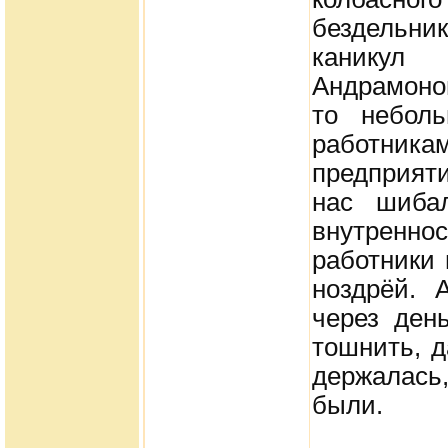
бездельник
каникул
Андрамонов
то небол
работника
предприяти
нас шиба
внутренно
работники 
ноздрёй. 
через ден
тошнить, д
держалась,
были.