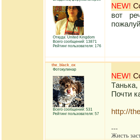
NEW!
Со
вот ре
пожалуй
Откуда: United Kingdom
Всего сообщений: 13871
Рейтинг пользователя: 176
the_black_ox
Фотокулинар
NEW!
Со
Танька, 
Почти к
Всего сообщений: 531
http://t
Рейтинг пользователя: 57
---
Жисть заст