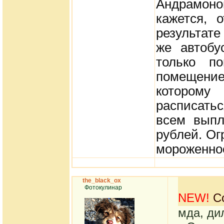
Андрамоно
кажется, 
результате
же автобу
только п
помещение
которому
расписать
всем выпл
рублей. Ог
мороженное
the_black_ox
Фотокулинар
NEW!
Со
мда, дил