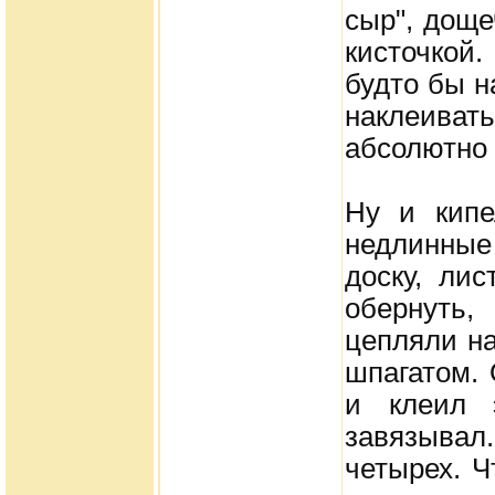
сыр", доще
кисточкой
будто бы н
наклеиват
абсолютно 
Ну и кипе
недлинны
доску, лис
обернуть,
цепляли на
шпагатом. 
и клеил э
завязывал
четырех. Ч