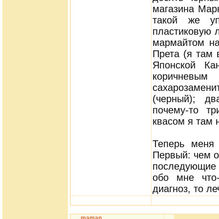
магазина Мар
такой же уп
пластиковую л
мармайтом на
Прета (я там 
Японской Ка
коричневы
сахарозамен
(черный); д
почему-то т
квасом я там 
Теперь меня 
Первый: чем о
последующие 
обо мне что-
диагноз, то л
maman