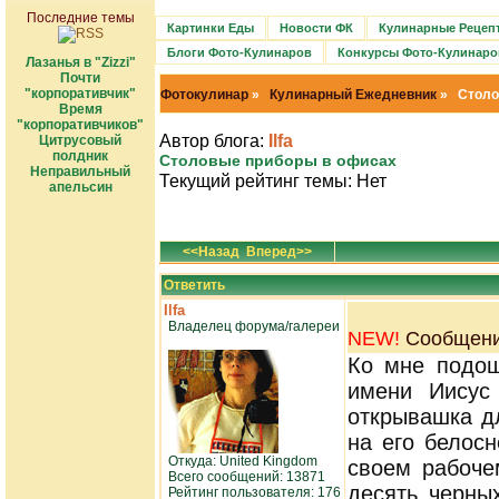
Последние темы
Картинки Еды
Новости ФК
Кулинарные Рецеп
Блоги Фото-Кулинаров
Конкурсы Фото-Кулинаро
Лазанья в "Zizzi"
Почти
"корпоративчик"
Фотокулинар
»
Кулинарный Ежедневник
» Столо
Время
"корпоративчиков"
Автор блога:
Ilfa
Цитрусовый
полдник
Столовые приборы в офисах
Неправильный
Текущий рейтинг темы: Нет
апельсин
<<Назад
Вперед>>
Ответить
Ilfa
Владелец форума/галереи
NEW!
Сообщение
Ко мне подош
имени Иисус
открывашка д
на его белос
Откуда: United Kingdom
своем рабоче
Всего сообщений: 13871
десять черны
Рейтинг пользователя: 176