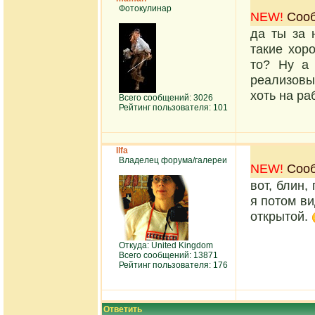
Фотокулинар
NEW!
Сооб
да ты за 
такие хор
то? Ну а
реализовы
хоть на ра
Всего сообщений: 3026
Рейтинг пользователя: 101
Ilfa
Владелец форума/галереи
NEW!
Сооб
вот, блин,
я потом ви
открытой.
Откуда: United Kingdom
Всего сообщений: 13871
Рейтинг пользователя: 176
Ответить