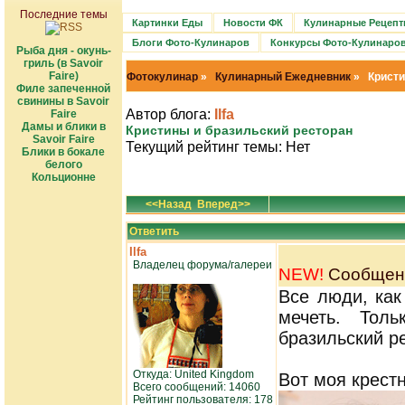
Последние темы
Картинки Еды
Новости ФК
Кулинарные Рецеп
Блоги Фото-Кулинаров
Конкурсы Фото-Кулинаро
Рыба дня - окунь-
гриль (в Savoir
Faire)
Фотокулинар
»
Кулинарный Ежедневник
» Кристи
Филе запеченной
свинины в Savoir
Автор блога:
Ilfa
Faire
Дамы и блики в
Кристины и бразильский ресторан
Savoir Faire
Текущий рейтинг темы: Нет
Блики в бокале
белого
Кольционне
<<Назад
Вперед>>
Ответить
Ilfa
Владелец форума/галереи
NEW!
Сообщени
Все люди, как
мечеть. Тол
бразильский р
Откуда: United Kingdom
Вот моя крест
Всего сообщений: 14060
Рейтинг пользователя: 178