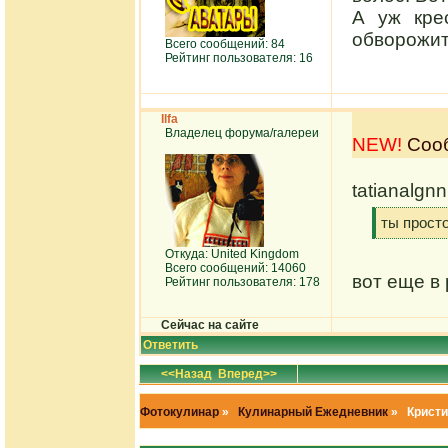
А уж кре
обворожи
Всего сообщений: 84
Рейтинг пользователя: 16
Ilfa
Владелец форума/галереи
NEW!
Сооб
tatianalgn
[q]
ты прост
[/q]
Откуда: United Kingdom
Всего сообщений: 14060
вот еще в
Рейтинг пользователя: 178
Сейчас на сайте
Ответить
<<Назад
Вперед>>
Фотокулинар
»
Кулинарный Ежедневник
» Кристи