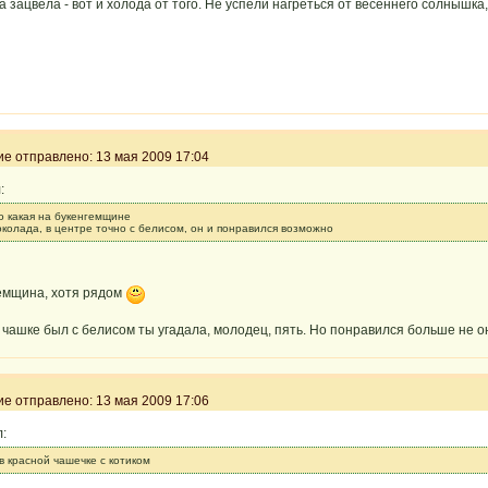
а зацвела - вот и холода от того. Не успели нагреться от весеннего солнышка
 отправлено: 13 мая 2009 17:04
:
о какая на букенгемщине
околада, в центре точно с белисом, он и понравился возможно
гемщина, хотя рядом
й чашке был с белисом ты угадала, молодец, пять. Но понравился больше не 
 отправлено: 13 мая 2009 17:06
л:
в красной чашечке с котиком