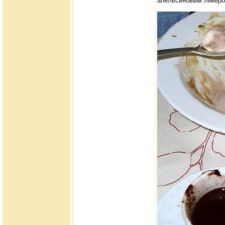
апельсиновым ликёром