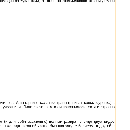
ормации за буклетами, а также по Людмилкиной старой доброй
илось. А на гарнир - салат из травы (шпинат, кресс, сурепка) с
 улучшили. Лида сказала, что ей понравилось, хотя и странно
е (и для себя есссвенно) полный разврат в виде двух видов
о шоколада: в одной чашке был шоколад с белисом, в другой с