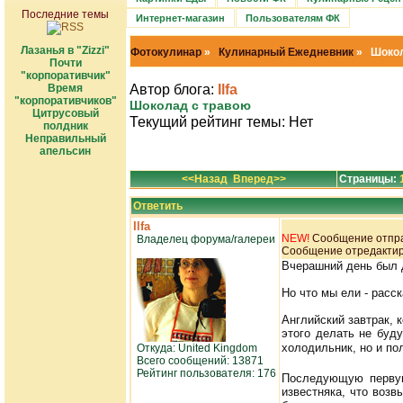
Последние темы
Интернет-магазин
Пользователям ФК
Лазанья в "Zizzi"
Фотокулинар
»
Кулинарный Ежедневник
» Шокол
Почти
"корпоративчик"
Время
Автор блога:
Ilfa
"корпоративчиков"
Шоколад с травою
Цитрусовый
Текущий рейтинг темы: Нет
полдник
Неправильный
апельсин
<<Назад
Вперед>>
Страницы:
Ответить
Ilfa
NEW!
Сообщение отправ
Владелец форума/галереи
Сообщение отредактиро
Вчерашний день был д
Но что мы ели - расск
Английский завтрак, 
этого делать не буду
холодильник, но и по
Откуда: United Kingdom
Всего сообщений: 13871
Рейтинг пользователя: 176
Последующую первую
известняка, что воз