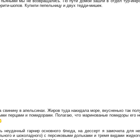
о пьяными мы не возвращались. По пути домой зашли в отдел тур-инф
ерити-шопов. Купили пепельницу и двух тедди-мишек.
а свинину в апельсинах. Жиров туда накидала море, вкусненько так получ
ыми перцами и помидорами. Полагаю, что маринованые помидоры его не
ь неудачный гарнир основного блюда, на дессерт я замочила для не
льного и шоколадного) с персиковыми дольками и тремя видами жидког