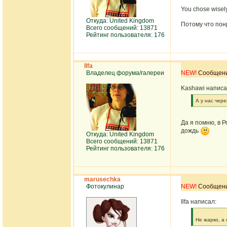
You chose wisel
Откуда: United Kingdom
Потому что понр
Всего сообщений: 13871
Рейтинг пользователя: 176
Ilfa
Владелец форума/галереи
NEW!
Сообщение
Kashawi написа
[q]
А у нас чере
[/q]
Да я помню, в Р
дождь
Откуда: United Kingdom
Всего сообщений: 13871
Рейтинг пользователя: 176
marusechka
Фотокулинар
NEW!
Сообщение
Ilfa написал:
[q]
Не жарко, а
[/q]