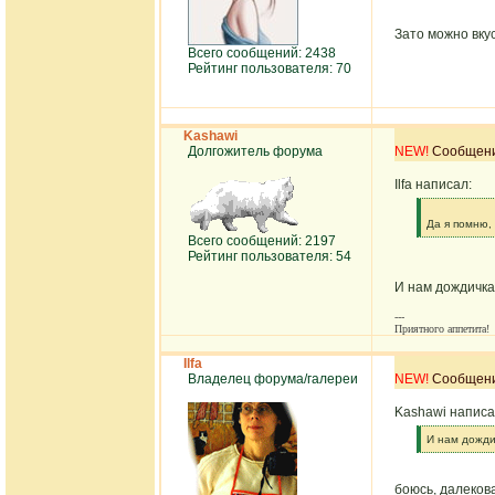
Зато можно вку
Всего сообщений: 2438
Рейтинг пользователя: 70
Kashawi
Долгожитель форума
NEW!
Сообщение
Ilfa написал:
[q]
Да я помню,
[/q]
Всего сообщений: 2197
Рейтинг пользователя: 54
И нам дождичка
---
Приятного аппетита!
Ilfa
Владелец форума/галереи
NEW!
Сообщение
Kashawi написа
[q]
И нам дожди
[/q]
боюсь, далекова