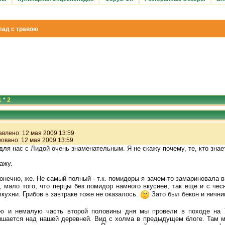
ад с травою
1
*
2
лено: 12 мая 2009 13:59
вано: 12 мая 2009 13:59
ля нас с Лидой очень знаменательным. Я не скажу почему, те, кто знает
ажу.
конечно, же. Не самый полный - т.к. помидоры я зачем-то замариновала 
, мало того, что перцы без помидор намного вкуснее, так еще и с чес
лкухни. Грибов в завтраке тоже не оказалось.
Зато был бекон и яични
 и немалую часть второй половины дня мы провели в походе на 
вышается над нашей деревней. Вид с холма в предыдущем блоге. Там м