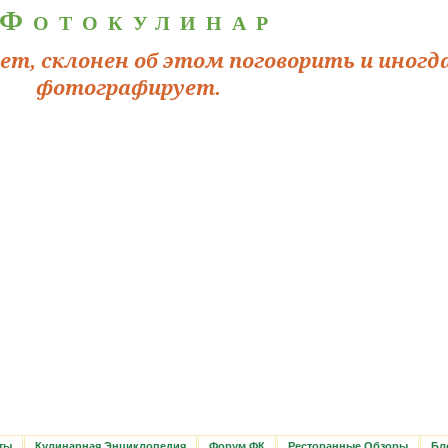
Фотокулинар
ьет, склонен об этом поговорить и иногд
фотографирует.
ты
Кулинарная Энциклопедия
Форум ФК
Ресторанные Обзоры
Бл