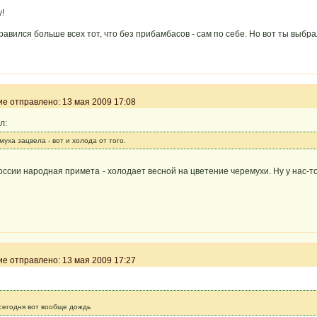
y!
авился больше всех тот, что без прибамбасов - сам по себе. Но вот ты выбра
 отправлено: 13 мая 2009 17:08
л:
муха зацвела - вот и холода от того.
оссии народная примета - холодает весной на цветение черемухи. Ну у нас-то
 отправлено: 13 мая 2009 17:27
 сегодня вот вообще дождь