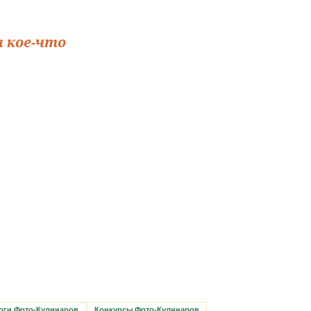
а кое-что
оги Фото-Кулинаров
Конкурсы Фото-Кулинаров