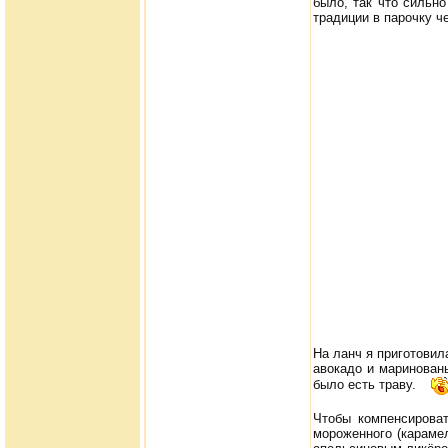
было, так что сильн
традиции в парочку ч
На ланч я приготовил
авокадо и маринован
было есть траву.
Чтобы компенсироват
мороженного (караме