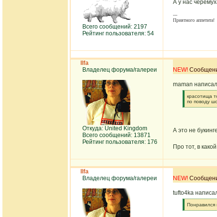
А у нас черемух
---
Приятного аппетита!
Всего сообщений: 2197
Рейтинг пользователя: 54
Ilfa
Владелец форума/галереи
NEW!
Сообщение
maman написал
[q]
красотища т
по поводу ш
[/q]
Откуда: United Kingdom
А это не букин
Всего сообщений: 13871
Рейтинг пользователя: 176
Про тот, в како
Ilfa
Владелец форума/галереи
NEW!
Сообщение
tufto4ka написа
[q]
Понравился 
[/q]