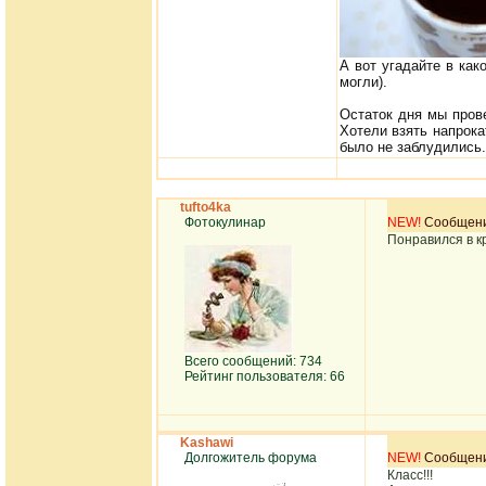
А вот угадайте в как
могли).
Остаток дня мы прове
Хотели взять напрока
было не заблудились.
tufto4ka
Фотокулинар
NEW!
Сообщение
Понравился в кр
Всего сообщений: 734
Рейтинг пользователя: 66
Kashawi
Долгожитель форума
NEW!
Сообщение
Класс!!!