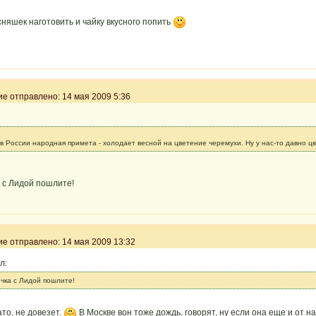
сняшек наготовить и чайку вкусного попить
 отправлено: 14 мая 2009 5:36
 в России народная примета - холодает весной на цветение черемухи. Ну у нас-то давно цв
 с Лидой пошлите!
 отправлено: 14 мая 2009 13:32
л:
чка с Лидой пошлите!
то, не довезет.
В Москве вон тоже дождь, говорят, ну если она еще и от на