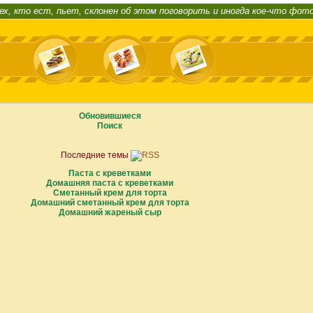
ех, кто ест, пьет, склонен об этом поговорить и иногда кое-что фот
Обновившиеся
Поиск
Последние темы
Паста с креветками
Домашняя паста с креветками
Сметанный крем для торта
Домашний сметанный крем для торта
Домашний жареный сыр