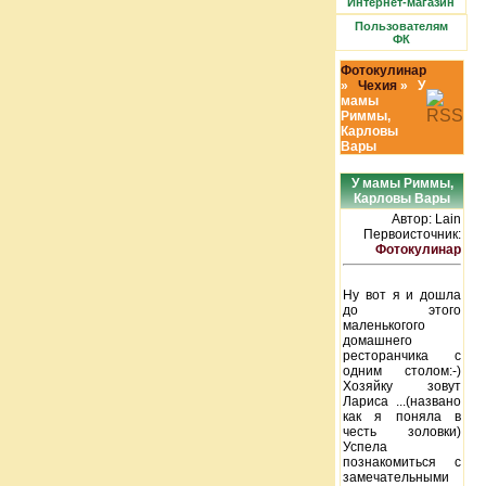
Интернет-магазин
Пользователям
ФК
Фотокулинар
»
Чехия
» У
мамы
Риммы,
Карловы
Вары
У мамы Риммы,
Карловы Вары
Автор: Lain
Первоисточник:
Фотокулинар
Ну вот я и дошла
до этого
маленькогого
домашнего
ресторанчика с
одним столом:-)
Хозяйку зовут
Лариса ...(названо
как я поняла в
честь золовки)
Успела
познакомиться с
замечательными