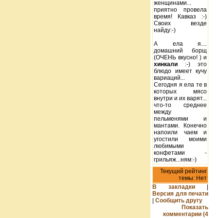
женщинами...
приятно провела
время! Кавказ :-)
Своих везде
найду:-)
А ела я....
домашний борщ
(ОЧЕНЬ вкусно! ) и
хинкали
:-) это
блюдо имеет кучу
вариаций...
Сегодня я ела те в
которых мясо
внутри и их варят...
что-то среднее
между
пельменями и
мантами. Конечно
напоили чаем и
угостили моими
любимыми
конфетами -
грильяж...ням:-)
Текущий рейтинг
темы: Нет
В закладки
|
Версия для печати
|
Сообщить другу
Показать
комментарии (4