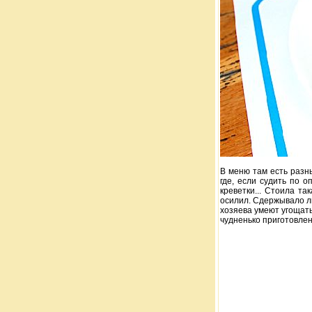
В меню там есть разн
где, если судить по о
креветки... Стоила т
осилил. Сдержывало ли
хозяева умеют угощать
чудненько приготовлен