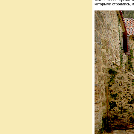
там в любое время г
которыми строились, м