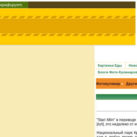
ографирует.
Картинки Еды
Ново
Блоги Фото-Кулинаро
Фотокулинар
»
Други
"Stari Mlin" в перево
[/url], это недалеко о
Национальный парк Кр