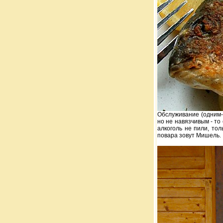
Обслуживание (одним-
но не навязчивым - то
алкоголь не пили, то
повара зовут Мишель.