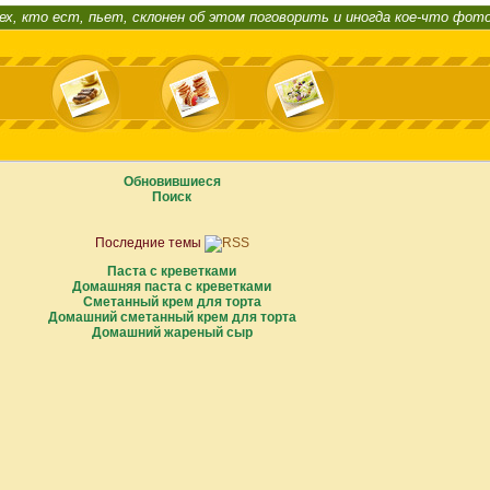
ех, кто ест, пьет, склонен об этом поговорить и иногда кое-что фот
Обновившиеся
Поиск
Последние темы
Паста с креветками
Домашняя паста с креветками
Сметанный крем для торта
Домашний сметанный крем для торта
Домашний жареный сыр