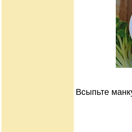
Всыпьте манк