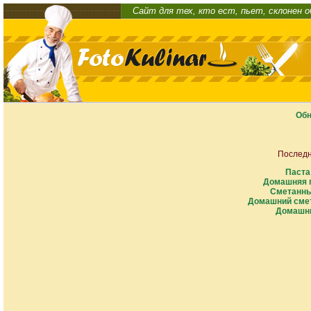
Сайт для тех, кто ест, пьет, склонен 
Обн
Последн
Паста
Домашняя п
Сметанны
Домашний смет
Домашни