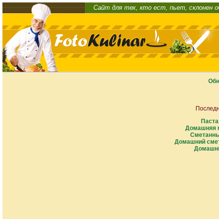
Сайт для тех, кто ест, пьет, склонен 
Обн
Последн
Паста
Домашняя п
Сметанны
Домашний смет
Домашни