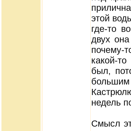
прилична
этой вод
где-то в
двух она
почему-
какой-т
был, пот
большим
Кастрюл
недель п
Смысл эт