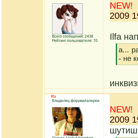
NEW!
2009 1
Ilfa на
Всего сообщений: 2438
Рейтинг пользователя: 70
[q]
а... 
- не 
[/q]
инквиз
Ilfa
Владелец форума/галереи
NEW!
2009 1
шутишь