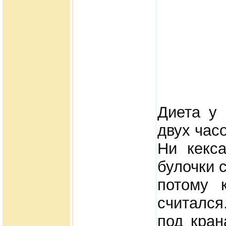
Диета у 
двух час
Ни кекс
булочки с
потому 
считался
под кран