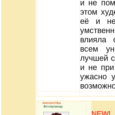
и не по
этом худ
её и не
умственн
влияла 
всем ун
лучшей с
и не при
ужасно 
возможно
marusechka
Фотокулинар
NEW!