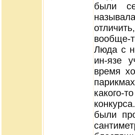
были се
называ
отличить
вообще-
Люда с н
ин-язе 
время х
парикмах
какого-
конкурса
были про
сантимет