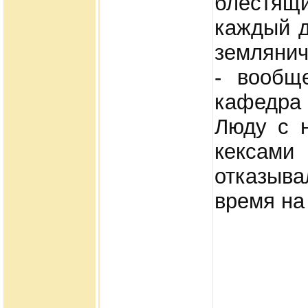
блестя
каждый д
земляничк
- вообщ
кафедра
Люду с н
кексами
отказыв
время на