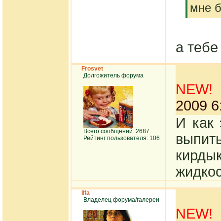
[q]
мне б
[/q]
а теб
Frosvet
Долгожитель форума
NEW!
2009 6
И как
Всего сообщений: 2687
выпит
Рейтинг пользователя: 106
кирд
жидко
Ilfa
Владелец форума/галереи
NEW!