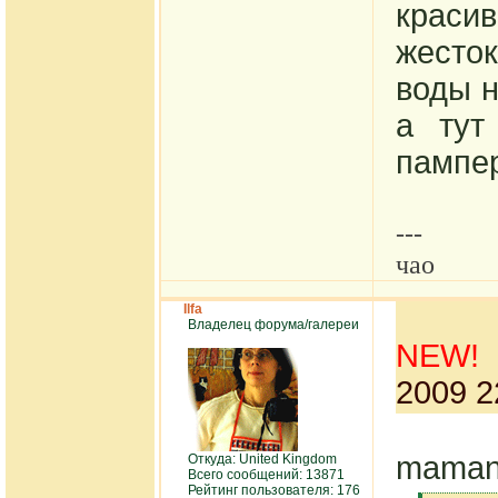
красив
жесто
воды н
а ту
пампе
---
чао
Ilfa
Владелец форума/галереи
NEW!
2009 2
maman
Откуда: United Kingdom
Всего сообщений: 13871
Рейтинг пользователя: 176