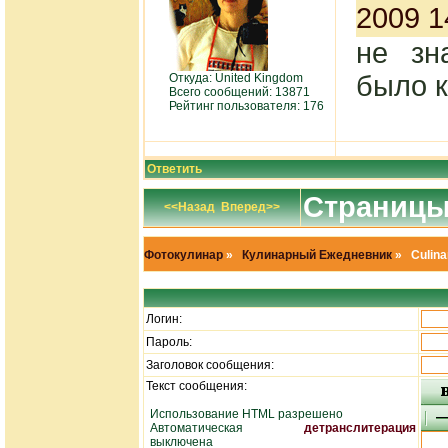
2009 1
не зн
было 
Откуда: United Kingdom
Всего сообщений: 13871
Рейтинг пользователя: 176
Ответить
Страниц
<<Назад
Вперед>>
Фотокулинар
»
Кулинарный Ежедневник
» Culinar
Логин:
Пароль:
Заголовок сообщения:
Текст сообщения:
Использование HTML разрешено
Автоматическая
детранслитерация
выключена