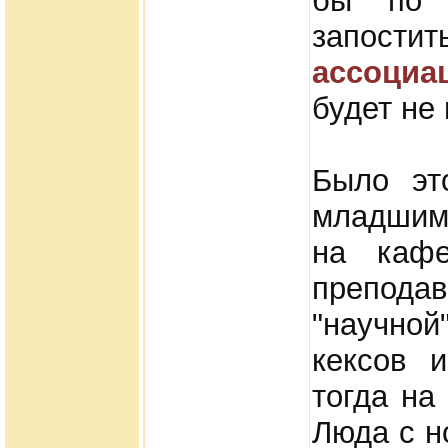
бы по 
запостит
ассоциа
будет не 
Было эт
младш
на кафе
препода
"научной
кексов 
тогда на
Люда с н