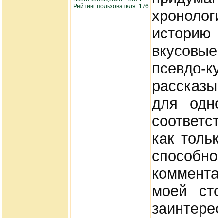
Рейтинг пользователя: 176
хроноло
историю 
вкусовые
псевдо-
рассказ
для одн
соответс
как толь
спосо
коммента
моей ст
заинтер