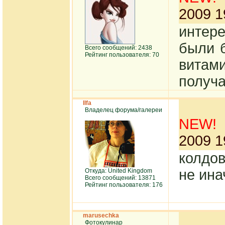
2009 1
интер
были б
Всего сообщений: 2438
Рейтинг пользователя: 70
вита
получ
Ilfa
Владелец форума/галереи
NEW!
2009 1
колдо
не ин
Откуда: United Kingdom
Всего сообщений: 13871
Рейтинг пользователя: 176
marusechka
Фотокулинар