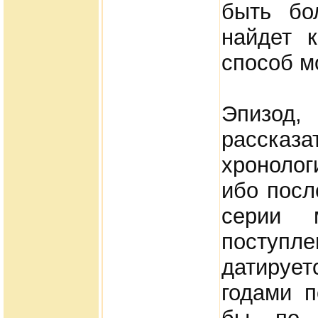
быть бо
найдет к
способ м
Эпизод
расска
хроноло
ибо посл
серии 
поступле
датируе
годами 