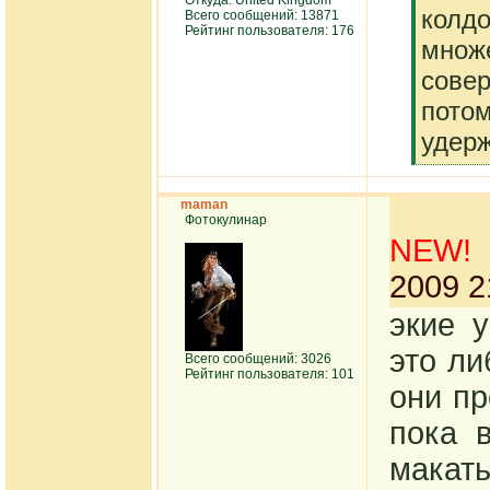
Откуда: United Kingdom
[q]
колд
Всего сообщений: 13871
Рейтинг пользователя: 176
множ
сове
потом
удерж
[/q]
maman
Фотокулинар
NEW!
2009 2
экие 
это ли
Всего сообщений: 3026
Рейтинг пользователя: 101
они пр
пока 
макат