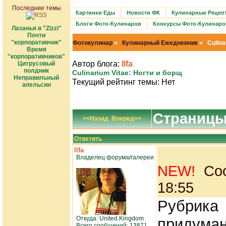
Последние темы
Картинки Еды
Новости ФК
Кулинарные Рецеп
Блоги Фото-Кулинаров
Конкурсы Фото-Кулинаро
Лазанья в "Zizzi"
Почти
"корпоративчик"
Фотокулинар
»
Кулинарный Ежедневник
» Culinar
Время
"корпоративчиков"
Автор блога:
Ilfa
Цитрусовый
полдник
Culinarium Vitae: Ногти и борщ
Неправильный
Текущий рейтинг темы: Нет
апельсин
Страниц
<<Назад
Вперед>>
Ответить
Ilfa
Владелец форума/галереи
NEW!
Соо
18:55
Рубрик
Откуда: United Kingdom
придума
Всего сообщений: 13871