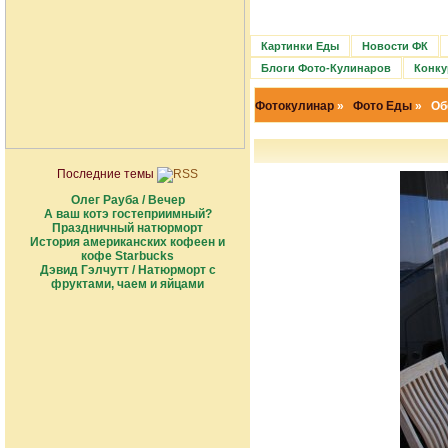
Картинки Еды
Новости ФК
Блоги Фото-Кулинаров
Конку
Фотокулинар
»
Фото Еды
» Обе
Последние темы
Олег Рауба / Вечер
А ваш котэ гостеприимный?
Праздничный натюрморт
История американских кофеен и
кофе Starbucks
Дэвид Гэлчутт / Натюрморт с
фруктами, чаем и яйцами