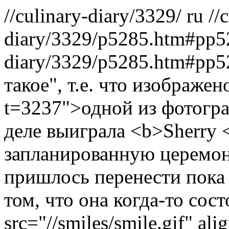
//culinary-diary/3329/
ru
//
diary/3329/p5285.htm#pp5
diary/3329/p5285.htm#pp
такое", т.е. что изображен
t=3237">одной из фотогра
деле выиграла <b>Sherry <
запланированную церемон
пришлось перенести пока 
том, что она когда-то сос
src="//smiles/smile.gif" ali