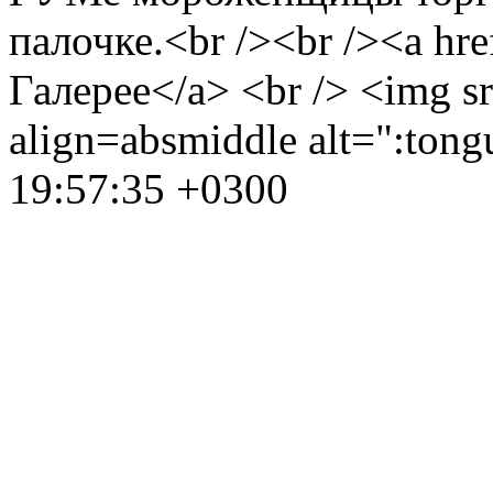
палочке.<br /><br /><a hr
Галерее</a> <br /> <img sr
align=absmiddle alt=":ton
19:57:35 +0300